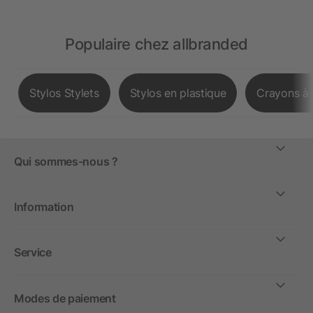
Populaire chez allbranded
Stylos Stylets
Stylos en plastique
Crayons à 
Qui sommes-nous ?
Information
Service
Modes de paiement