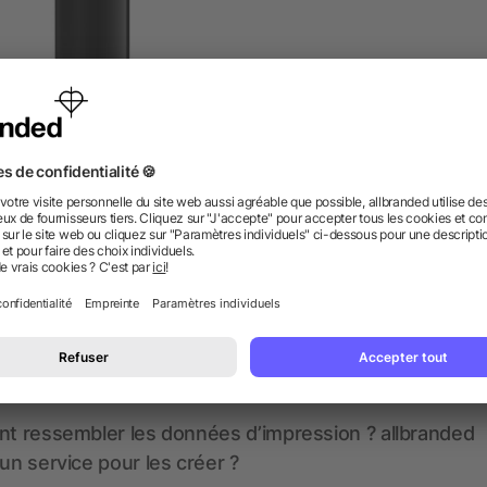
IC® J25 All Black Briquet
Sommelier en acier inoxyda
dès 0,92 €
dès 0,50 €
 des questions ? Nous avons les répon
nt ressembler les données d’impression ? allbranded
 un service pour les créer ?