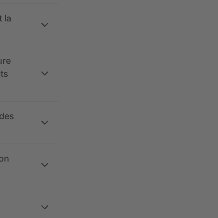
 la
ure
its
 des
ion