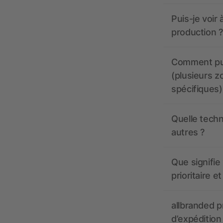
Puis-je voir
production ?
Comment pui
(plusieurs z
spécifiques)
Quelle techn
autres ?
Que signifie 
prioritaire e
allbranded pr
d’expédition