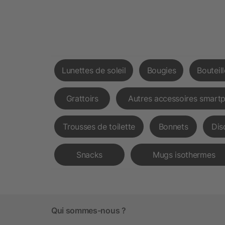
Lunettes de soleil
Bougies
Bouteil
Grattoirs
Autres accessoires smart
Trousses de toilette
Bonnets
Dis
Snacks
Mugs isothermes
Qui sommes-nous ?