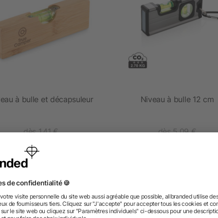
eau à bulle et décapsuleur
Niveau à bulle 12 cm
dès 1,41 €
dès 5,09 €
 des questions ? Nous avons les répon