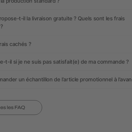
t la production standard ?
opose-t-il la livraison gratuite ? Quels sont les frais
 ?
frais cachés ?
-t-il si je ne suis pas satisfait(e) de ma commande ?
ander un échantillon de l’article promotionnel à l’avan
tes les FAQ