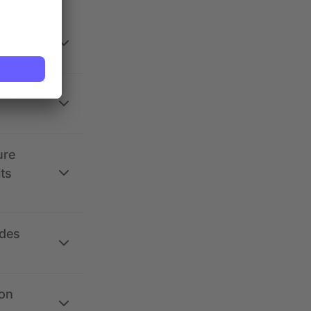
 la
ure
its
 des
ion