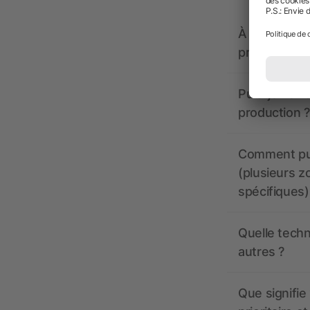
À quoi doive
propose-t-il
Puis-je voir
production ?
Comment pui
(plusieurs z
spécifiques)
Quelle techn
autres ?
Que signifie 