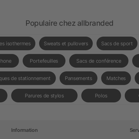
Populaire chez allbranded
les isothermes
Sweats et pullovers
Sacs de sport
phone
Portefeuilles
Sacs de conférence
ques de stationnement
Pansements
Matches
Parures de stylos
Polos
Information
Ser