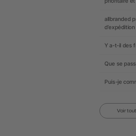
prioritaire e
allbranded pr
d’expédition
Y a-t-il des 
Que se passe
Puis-je comm
Voir tou