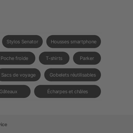
Stylos Senator
Housses smartphone
Poche froide
T-shirts
Parker
Sacs de voyage
Gobelets réutilisables
Gâteaux
Écharpes et châles
vice