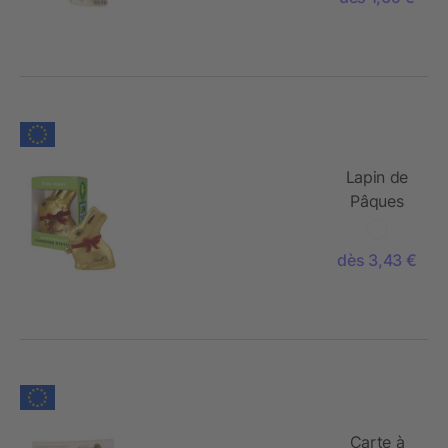
Lapin de
Pâques
«Lindt &
Sprüngli»
dès 3,43 €
en boîte
Carte à