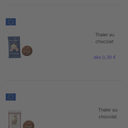
de Lindt
Thaler au
chocolat
Lapin de
Pâques,
dès 0,39 €
flowpack
conventionnel
Thaler au
chocolat
Lapin de