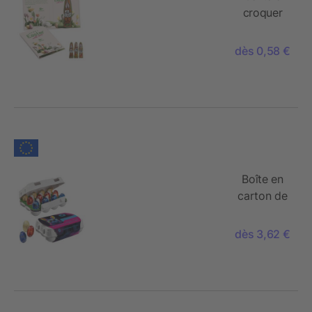
croquer
avec Lapin
de Pâques
dès 0,58 €
en
chocolat
MINI -
motif
standard
Boîte en
carton de
12 œufs
de Pâques,
dès 3,62 €
Mini-Œufs
de Lindor
de Lindt