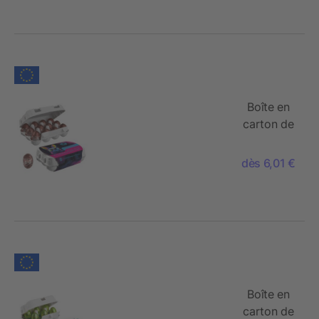
Ferrero
Rocher
Boîte en
carton de
12 œufs
de Pâques,
dès 6,01 €
Œufs de
Kinder
Bueno
Boîte en
carton de