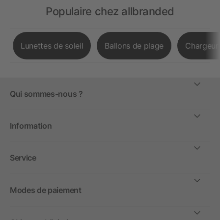
Populaire chez allbranded
Lunettes de soleil
Ballons de plage
Chargeurs
Qui sommes-nous ?
Information
Service
Modes de paiement