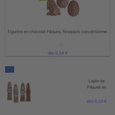
Figurine en chocolat Pâques, flowpack conventionnel
dès 0,34 €
Lapin de
Pâques en
chocolat
MINI
dès 0,29 €
«motifs
standards»