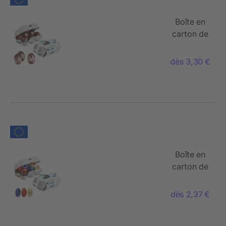
Boîte en
carton de
6 œufs de
Pâques,
dès 3,30 €
Œufs de
Kinder
Bueno
Boîte en
carton de
6 œufs de
Pâques,
dès 2,37 €
Mini-Œufs
de Lindor