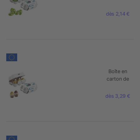
6 œufs de
Pâques,
dès 2,14 €
Œufs de
Ferrero
Küsschen
Boîte en
carton de
6 œufs de
Pâques,
dès 3,29 €
Œufs de
Ferrero
Rocher