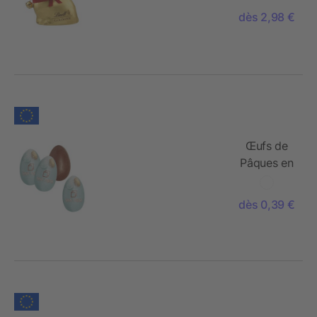
Sprüngli» -
dès 2,98 €
produit
seul
Œufs de
Pâques en
chocolat
dès 0,39 €