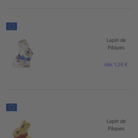
Lapin de
Pâques
Gubor -
produit
dès 1,26 €
seul
Lapin de
Pâques
«Lindt &