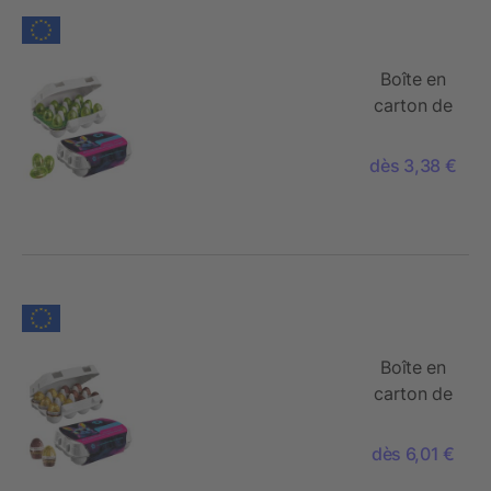
Boîte en
carton de
12 œufs
de Pâques,
dès 3,38 €
Œufs de
Ferrero
Küsschen
Boîte en
carton de
12 œufs
de Pâques,
dès 6,01 €
Œufs de