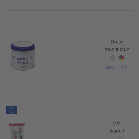
Boîte
munie d'un
couvercle
blanc
dès 1,17 €
Mini
Biscuit
«Prince»