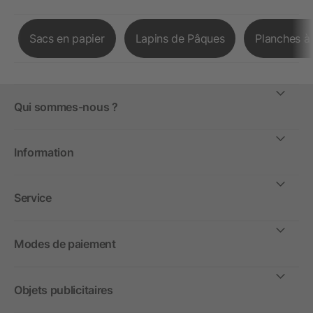
Sacs en papier
Lapins de Pâques
Planches à
Qui sommes-nous ?
Information
Service
Modes de paiement
Objets publicitaires