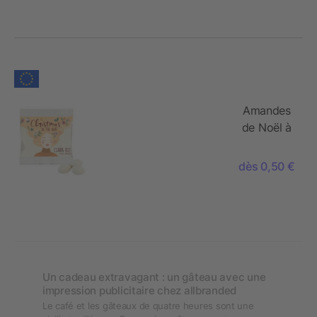
PAPIER
Amandes
de Noël à
la vanille,
sachet
dès 0,50 €
PAPIER
Un cadeau extravagant : un gâteau avec une
impression publicitaire chez allbranded
Le café et les gâteaux de quatre heures sont une