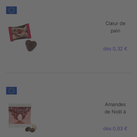
Cœur de
pain
d'épices
fourré
dès 0,32 €
Amandes
de Noël à
la
chocolat,
dès 0,63 €
sachet