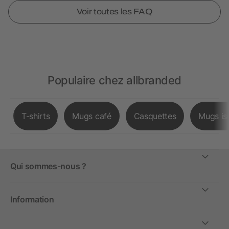
Voir toutes les FAQ
Populaire chez allbranded
T-shirts
Mugs café
Casquettes
Mugs is
Qui sommes-nous ?
Information