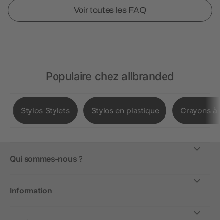
Voir toutes les FAQ
Populaire chez allbranded
Stylos Stylets
Stylos en plastique
Crayons à 
Qui sommes-nous ?
Information