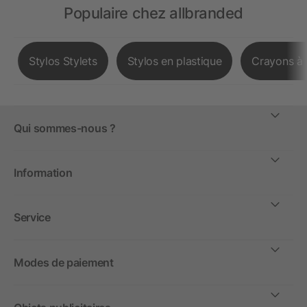
Populaire chez allbranded
Stylos Stylets
Stylos en plastique
Crayons à 
Qui sommes-nous ?
Information
Service
Modes de paiement