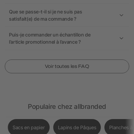
Que se passe-t-il si je ne suis pas
satisfait(e) de ma commande ?
Puis-je commander un échantillon de
l’article promotionnel à l’avance ?
Voir toutes les FAQ
Populaire chez allbranded
Sacs en papier
Lapins de Pâques
Planches à