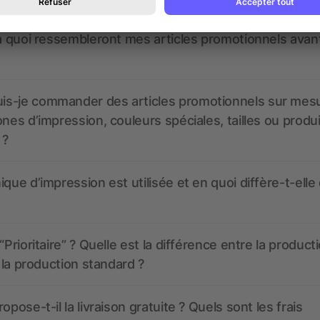
 à quoi ressembleront mes articles promotionnels avant
s-je commander des articles promotionnels sur mes
ones d’impression, couleurs spéciales, tailles ou produ
 ?
ique d’impression est utilisée et en quoi diffère-t-elle
“Prioritaire” ? Quelle est la différence entre la product
t la production standard ?
opose-t-il la livraison gratuite ? Quels sont les frais