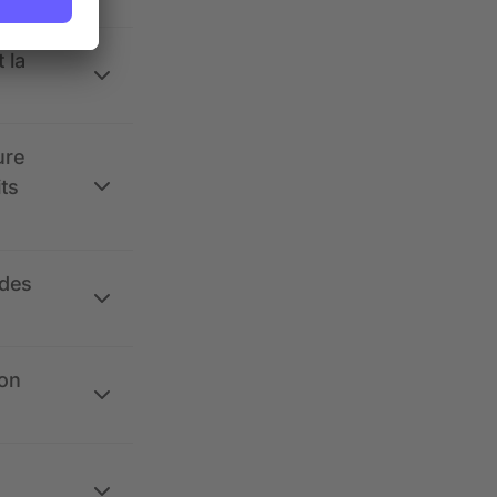
 la
ure
its
 des
ion