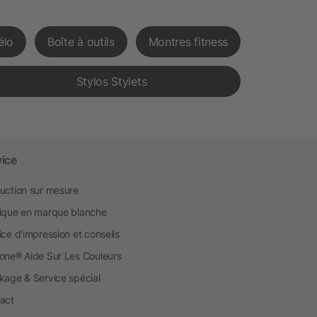
élo
Boîte à outils
Montres fitness
Stylos Stylets
vice
uction sur mesure
ique en marque blanche
ice d'impression et conseils
one® Aide Sur Les Couleurs
kage & Service spécial
act