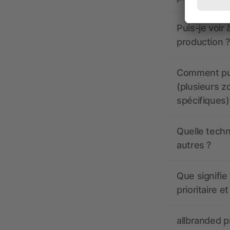
Puis-je voir
production ?
Comment pui
(plusieurs z
spécifiques)
Quelle techn
autres ?
Que signifie 
prioritaire e
allbranded pr