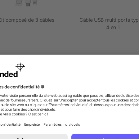
Kit composé de 3 câbles
Câble USB multi ports ty
4 en 1
dès 1,05 €
dès 2,66 €
 des questions ? Nous avons les répon
nt ressembler les données d’impression ? allbranded
 un service pour les créer ?