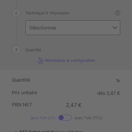
Technique d´impression
?
Quantité
Réinitialiser la configuration
Quantité
1x
Prix unitaire
dès 2,47 €
PRIX NET
2,47 €
sans TVA (HT)
avec TVA (TTC)
BAT digital gratuit
pour validation