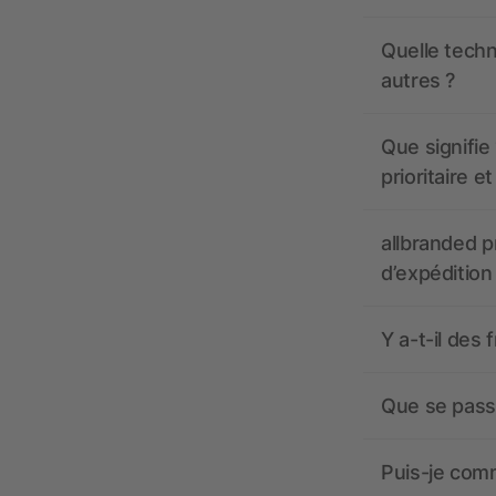
Quelle techn
autres ?
Que signifie 
prioritaire e
allbranded pr
d’expédition
Y a-t-il des 
Que se passe
Puis-je comm