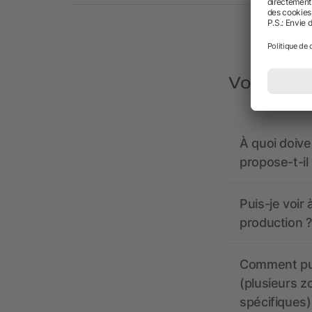
Vous avez
À quoi doive
propose-t-il
Puis-je voir
production ?
Comment pui
(plusieurs z
spécifiques)