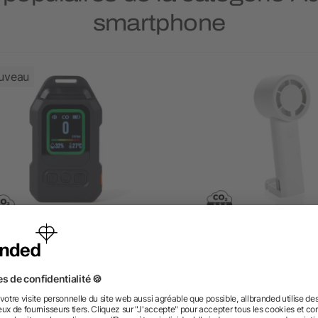
smartphone
uveau
étecteur de monoxyde de
Ventilateur portable en
rbone Nordic Drift Everest
plastique recyclé RCS Tw
dès 24,17 €
dès 6,19 €