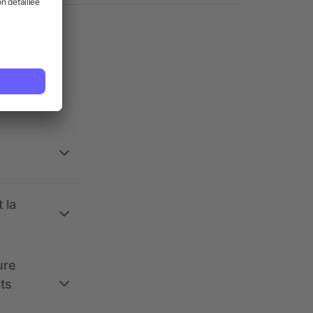
ses.
 la
ure
its