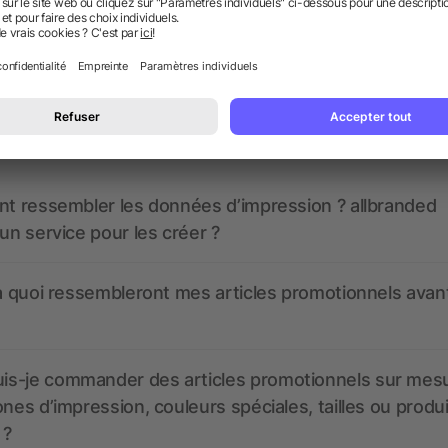
 des questions ? Nous avons les répon
nt ressembler les données d’impression ? allbranded
 un service pour les créer ?
 à quoi ressembleront mes articles promotionnels avant
s-je commander des articles promotionnels sur mes
ones d’impression, couleurs spéciales, tailles ou produ
 ?