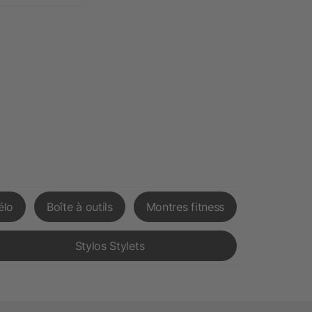
élo
Boîte à outils
Montres fitness
Stylos Stylets