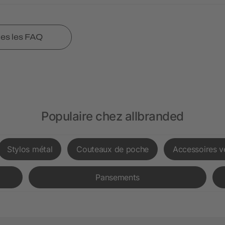
tes les FAQ
Populaire chez allbranded
Stylos métal
Couteaux de poche
Accessoires v
Pansements