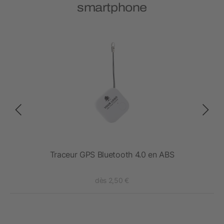
smartphone
No
Traceur GPS Bluetooth 4.0 en ABS
Dé
dès 2,50 €