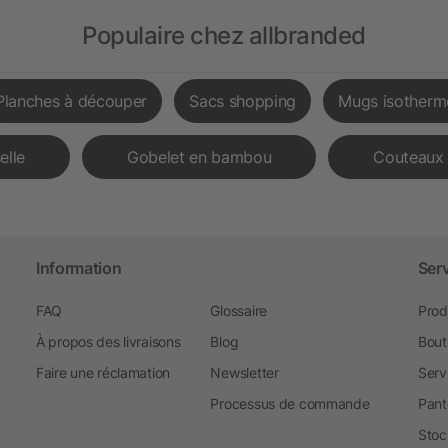
Populaire chez allbranded
Planches à découper
Sacs shopping
Mugs isotherm
elle
Gobelet en bambou
Couteaux 
Information
Ser
FAQ
Glossaire
Prod
À propos des livraisons
Blog
Bout
Faire une réclamation
Newsletter
Serv
Processus de commande
Pant
Stoc