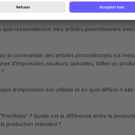
nt ressembler les données d’impression ? allbranded
 un service pour les créer ?
 à quoi ressembleront mes articles promotionnels avant
s-je commander des articles promotionnels sur mes
ones d’impression, couleurs spéciales, tailles ou produ
 ?
ique d’impression est utilisée et en quoi diffère-t-elle
“Prioritaire” ? Quelle est la différence entre la product
t la production standard ?