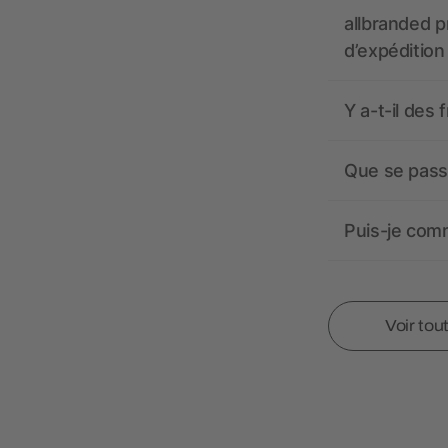
allbranded pr
d’expédition
Y a-t-il des 
Que se passe
Puis-je comm
Voir tou