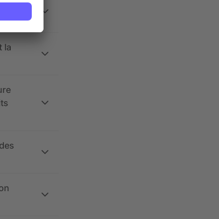
 la
ure
its
 des
ion