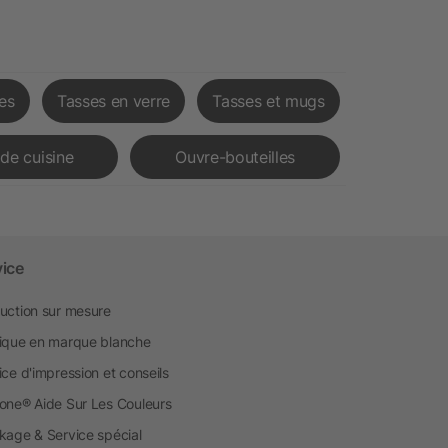
es
Tasses en verre
Tasses et mugs
de cuisine
Ouvre-bouteilles
vice
uction sur mesure
ique en marque blanche
ice d'impression et conseils
one® Aide Sur Les Couleurs
kage & Service spécial