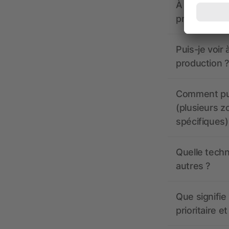
À quoi doive
propose-t-il
Puis-je voir
production ?
Comment pui
(plusieurs z
spécifiques)
Quelle techn
autres ?
Que signifie 
prioritaire e