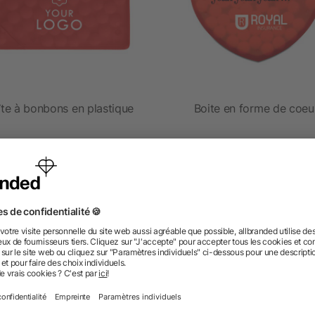
îte à bonbons en plastique
Boite en forme de coeu
dès 0,28 €
dès 0,47 €
 des questions ? Nous avons les répon