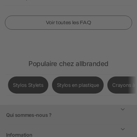
Voir toutes les FAQ
Populaire chez allbranded
Stylos Stylets
Stylos en plastique
Crayons à 
Qui sommes-nous ?
Information