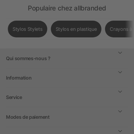
Populaire chez allbranded
Stylos Stylets
Stylos en plastique
Crayons à 
Qui sommes-nous ?
Information
Service
Modes de paiement