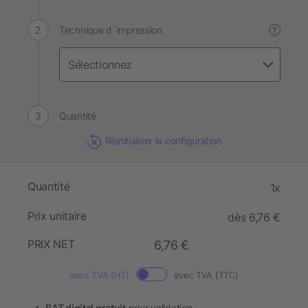
Technique d´impression
?
Quantité
Réinitialiser la configuration
Quantité
1x
Prix unitaire
dès 6,76 €
PRIX NET
6,76 €
sans TVA (HT)
avec TVA (TTC)
BAT digital gratuit
pour validation