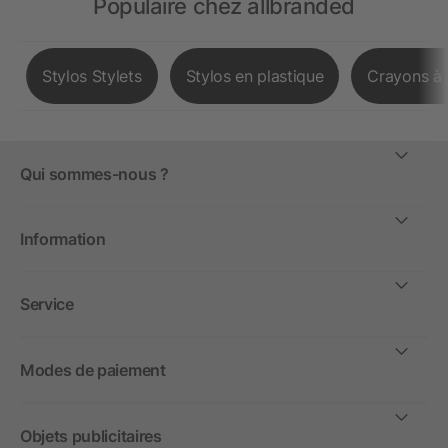
Populaire chez allbranded
Stylos Stylets
Stylos en plastique
Crayons à 
Qui sommes-nous ?
Information
Service
Modes de paiement
Objets publicitaires