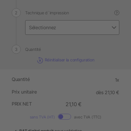
Technique d´impression
?
Quantité
Réinitialiser la configuration
Quantité
1x
Prix unitaire
dès 21,10 €
PRIX NET
21,10 €
sans TVA (HT)
avec TVA (TTC)
BAT digital gratuit
pour validation