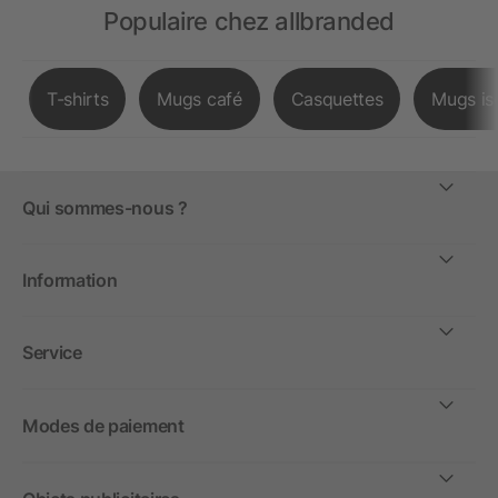
Populaire chez allbranded
T-shirts
Mugs café
Casquettes
Mugs is
Qui sommes-nous ?
Information
Service
Modes de paiement