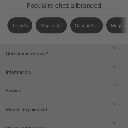
Populaire chez allbranded
T-shirts
Mugs café
Casquettes
Mugs is
Qui sommes-nous ?
Information
Service
Modes de paiement