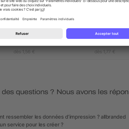
Mug avec marquage
Mug double paroi
sublimation
dès 1,56 €
dès 1,77 €
 des questions ? Nous avons les répon
nt ressembler les données d’impression ? allbranded
 un service pour les créer ?