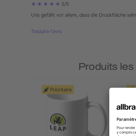
5/5
Uns gefällt vor allem, dass die Druckfläche seh
Traduire l'avis
Produits les
Prioritaire