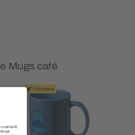
rie Mugs café
Prioritaire