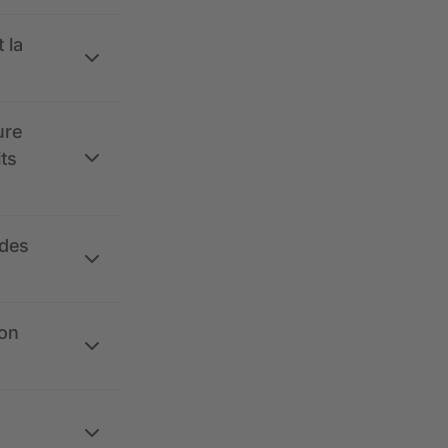
 la
ure
its
 des
ion