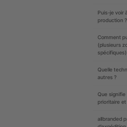
Puis-je voir
production ?
Comment pui
(plusieurs z
spécifiques)
Quelle techn
autres ?
Que signifie 
prioritaire e
allbranded pr
d’expédition