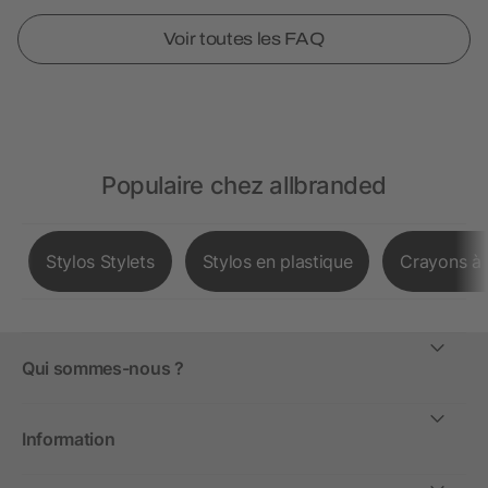
Voir toutes les FAQ
Populaire chez allbranded
Stylos Stylets
Stylos en plastique
Crayons à 
Qui sommes-nous ?
Information