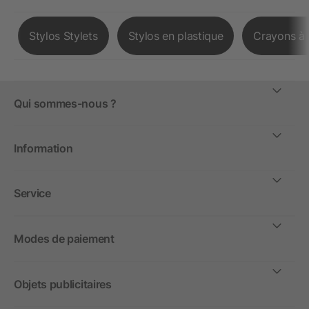
Stylos Stylets
Stylos en plastique
Crayons à 
Qui sommes-nous ?
Information
Service
Modes de paiement
Objets publicitaires