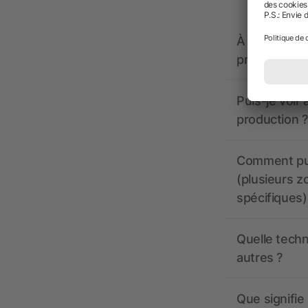
À quoi doive
propose-t-il
Puis-je voir
production ?
Comment pui
(plusieurs z
spécifiques)
Quelle techn
autres ?
Que signifie 