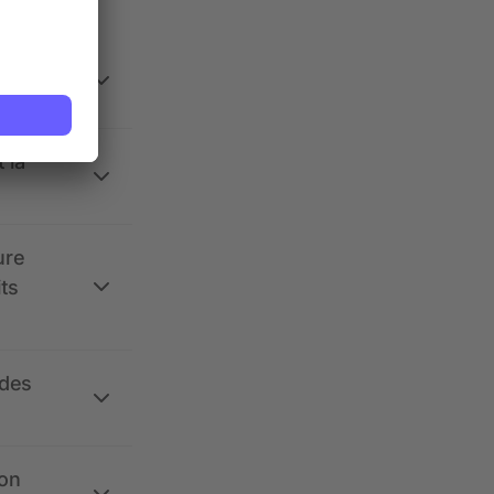
 la
ure
its
 des
ion