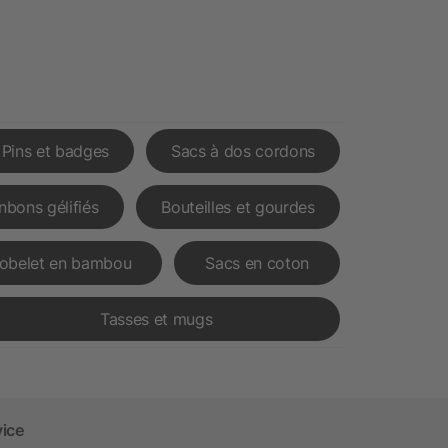
Pins et badges
Sacs à dos cordons
nbons gélifiés
Bouteilles et gourdes
obelet en bambou
Sacs en coton
Tasses et mugs
vice