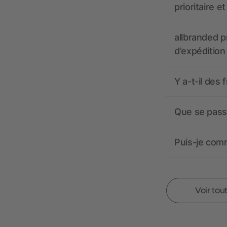
prioritaire e
allbranded pr
d’expédition
Y a-t-il des 
Que se passe
Puis-je comm
Voir tou