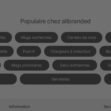
Populaire chez allbranded
tes
Mugs isothermes
Carnets de note
lette
Post-it
Chargeurs à induction
Bo
Mugs prioritaires
Sacs isothermes
G
Serviettes
Information
Ser