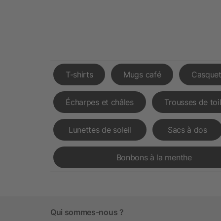
T-shirts
Mugs café
Casquet
Écharpes et châles
Trousses de toi
Lunettes de soleil
Sacs à dos
Bonbons à la menthe
Qui sommes-nous ?