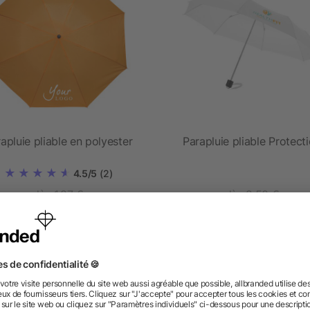
apluie pliable en polyester
Parapluie pliable Protect
4.5/5
(2)
dès 1,87 €
dès 2,50 €
 des questions ? Nous avons les répon