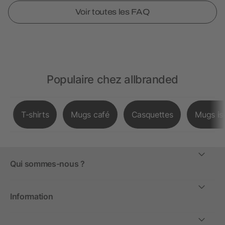
Voir toutes les FAQ
Populaire chez allbranded
T-shirts
Mugs café
Casquettes
Mugs is
Qui sommes-nous ?
Information