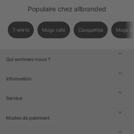
Populaire chez allbranded
T-shirts
Mugs café
Casquettes
Mugs is
Qui sommes-nous ?
Information
Service
Modes de paiement