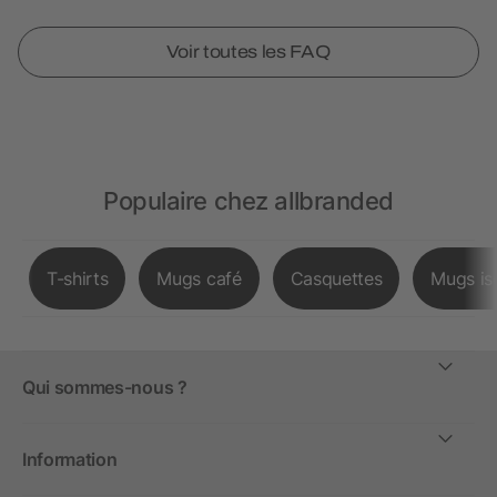
Voir toutes les FAQ
Populaire chez allbranded
T-shirts
Mugs café
Casquettes
Mugs is
Qui sommes-nous ?
Information