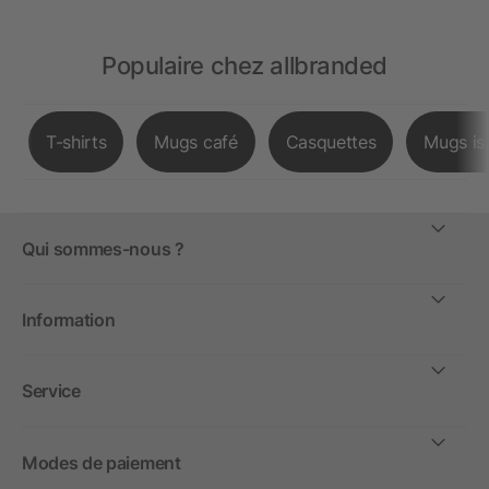
Populaire chez allbranded
T-shirts
Mugs café
Casquettes
Mugs is
Qui sommes-nous ?
Information
Service
Modes de paiement