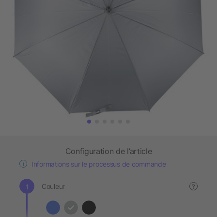
Configuration de l’article
Informations sur le processus de commande
Couleur
?