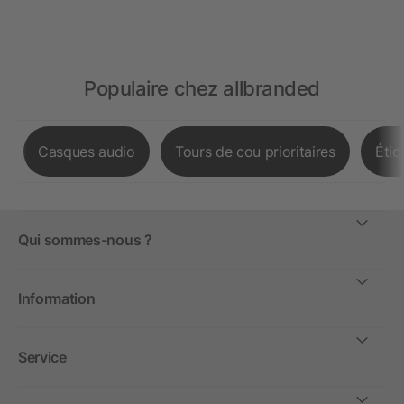
Populaire chez allbranded
Casques audio
Tours de cou prioritaires
Étiq
Qui sommes-nous ?
Information
Service