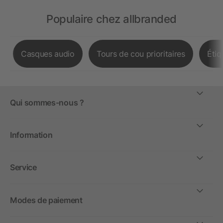
Populaire chez allbranded
Casques audio
Tours de cou prioritaires
Étiq
Qui sommes-nous ?
Information
Service
Modes de paiement