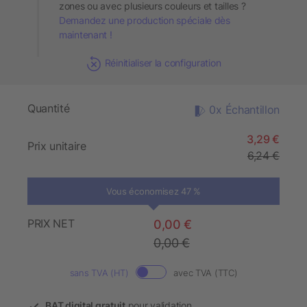
zones ou avec plusieurs couleurs et tailles ?
Demandez une production spéciale dès
maintenant !
Réinitialiser la configuration
Quantité
0x Échantillon
3,29 €
Prix unitaire
6,24 €
Vous économisez 47 %
PRIX NET
0,00 €
0,00 €
sans TVA (HT)
avec TVA (TTC)
BAT digital gratuit
pour validation