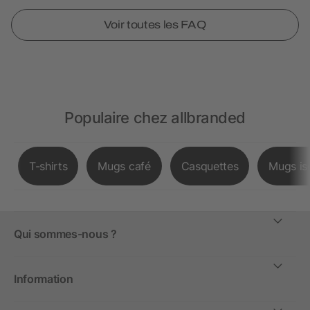
Voir toutes les FAQ
Populaire chez allbranded
T-shirts
Mugs café
Casquettes
Mugs is
Qui sommes-nous ?
Information