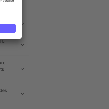
 la
ure
its
 des