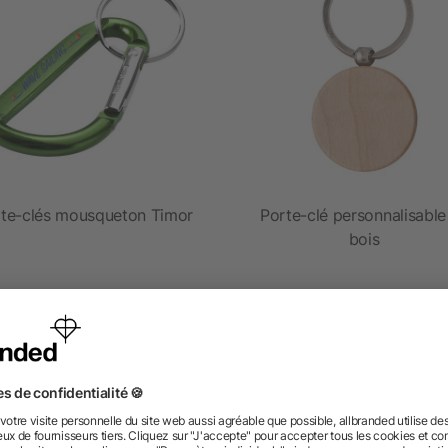
te-clés mousqueton Timor
Porte-clé personnalisable
bois
dès 0,18 €
dès 0,24 €
 des questions ? Nous avons les répon