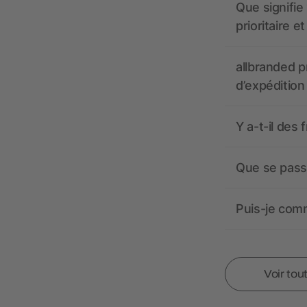
Que signifie 
prioritaire e
allbranded pr
d’expédition
Y a-t-il des 
Que se passe
Puis-je comm
Voir tou