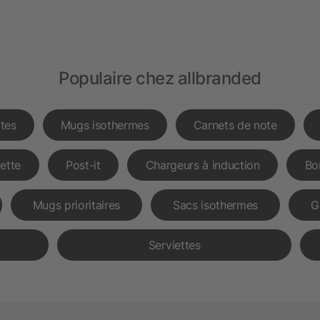
Populaire chez allbranded
tes
Mugs isothermes
Carnets de note
lette
Post-it
Chargeurs à induction
Bo
Mugs prioritaires
Sacs isothermes
G
Serviettes