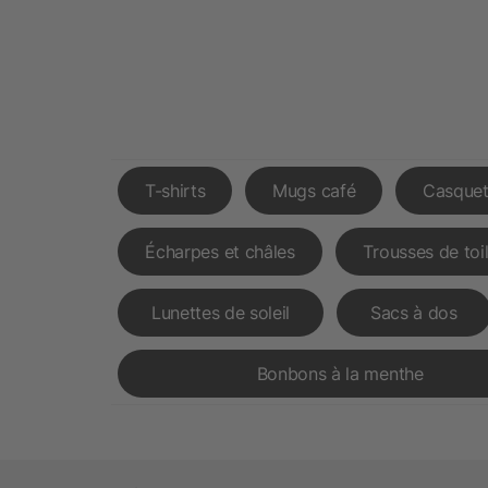
T-shirts
Mugs café
Casquet
Écharpes et châles
Trousses de toi
Lunettes de soleil
Sacs à dos
Bonbons à la menthe