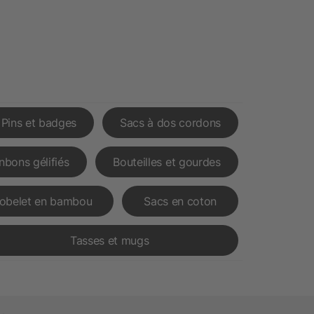
Pins et badges
Sacs à dos cordons
nbons gélifiés
Bouteilles et gourdes
obelet en bambou
Sacs en coton
Tasses et mugs