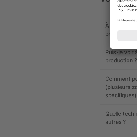
À quoi doive
propose-t-il
Puis-je voir
production ?
Comment pui
(plusieurs z
spécifiques)
Quelle techn
autres ?