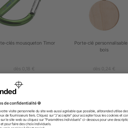
te-clés mousqueton Timor
Porte-clé personnalisable
bois
dès 0,18 €
dès 0,24 €
 des questions ? Nous avons les répon