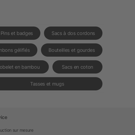
Pins et badges
Sacs à dos cordons
nbons gélifiés
Bouteilles et gourdes
obelet en bambou
Sacs en coton
Tasses et mugs
vice
uction sur mesure