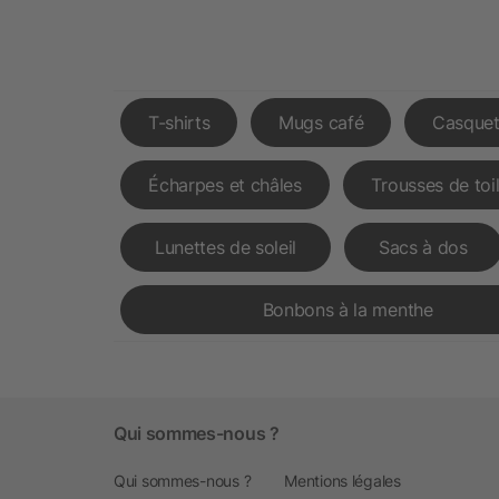
T-shirts
Mugs café
Casquet
Écharpes et châles
Trousses de toi
Lunettes de soleil
Sacs à dos
Bonbons à la menthe
Qui sommes-nous ?
Qui sommes-nous ?
Mentions légales