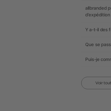
allbranded pr
d’expédition
Y a-t-il des 
Que se passe
Puis-je comm
Voir tou