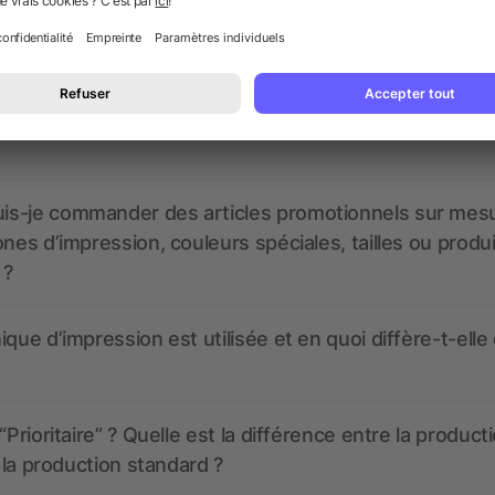
nt ressembler les données d’impression ? allbranded
 un service pour les créer ?
 à quoi ressembleront mes articles promotionnels avant
s-je commander des articles promotionnels sur mes
ones d’impression, couleurs spéciales, tailles ou produ
 ?
ique d’impression est utilisée et en quoi diffère-t-elle
“Prioritaire” ? Quelle est la différence entre la product
t la production standard ?