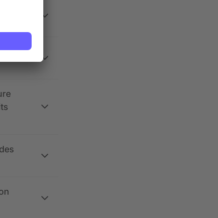
 la
ure
its
 des
ion