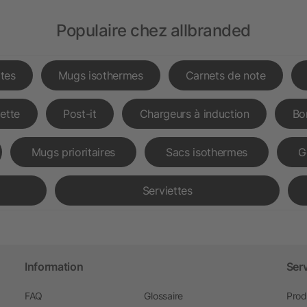
Populaire chez allbranded
tes
Mugs isothermes
Carnets de note
lette
Post-it
Chargeurs à induction
Bo
Mugs prioritaires
Sacs isothermes
G
Serviettes
Information
Ser
FAQ
Glossaire
Prod