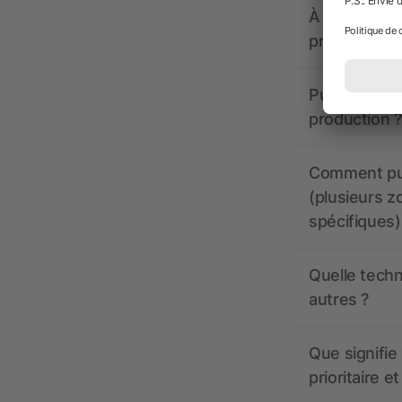
À quoi doive
propose-t-il
Puis-je voir
production ?
Comment pui
(plusieurs z
spécifiques)
Quelle techn
autres ?
Que signifie 
prioritaire e