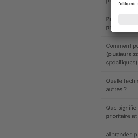
propose-t-il
Puis-je voir
production ?
Comment pui
(plusieurs z
spécifiques)
Quelle techn
autres ?
Que signifie 
prioritaire e
allbranded pr