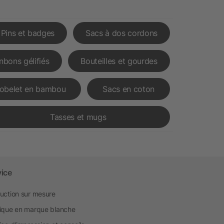
Pins et badges
Sacs à dos cordons
nbons gélifiés
Bouteilles et gourdes
obelet en bambou
Sacs en coton
Tasses et mugs
vice
uction sur mesure
ique en marque blanche