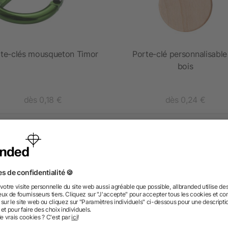
te-clés mousqueton Timor
Porte-clé personnalisable
bois
dès 0,18 €
dès 0,24 €
 des questions ? Nous avons les répon
nt ressembler les données d’impression ? allbranded