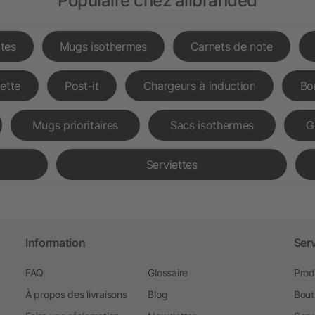
Populaire chez allbranded
tes
Mugs isothermes
Carnets de note
lette
Post-it
Chargeurs à induction
Bo
Mugs prioritaires
Sacs isothermes
G
Serviettes
Information
Ser
FAQ
Glossaire
Prod
À propos des livraisons
Blog
Bout