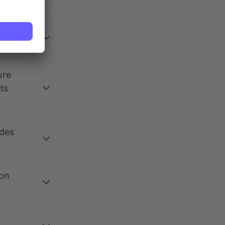
 la
ure
its
 des
ion