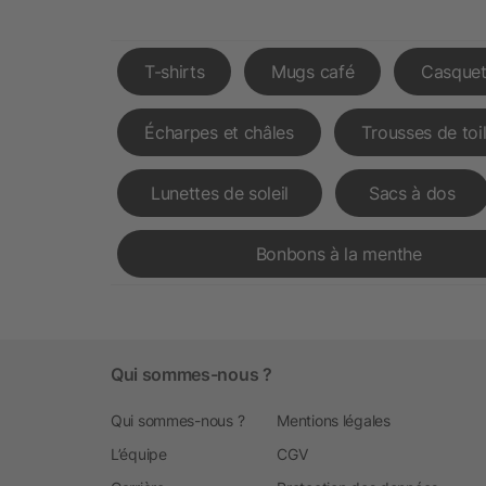
T-shirts
Mugs café
Casquet
Écharpes et châles
Trousses de toi
Lunettes de soleil
Sacs à dos
Bonbons à la menthe
Qui sommes-nous ?
Qui sommes-nous ?
Mentions légales
L’équipe
CGV