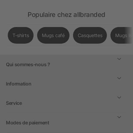
Populaire chez allbranded
T-shirts
Mugs café
Casquettes
Mugs is
Qui sommes-nous ?
Information
Service
Modes de paiement