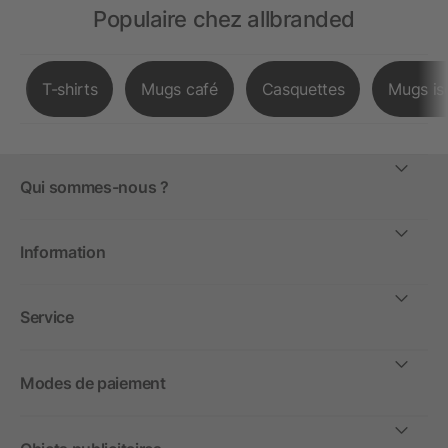
Populaire chez allbranded
T-shirts
Mugs café
Casquettes
Mugs is
Qui sommes-nous ?
Information
Service
Modes de paiement