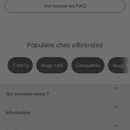
Voir toutes les FAQ
Populaire chez allbranded
T-shirts
Mugs café
Casquettes
Mugs is
Qui sommes-nous ?
Information