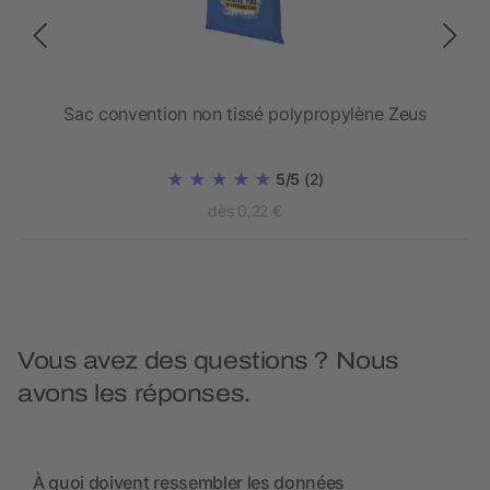
Sac convention non tissé polypropylène Zeus
S
5/5
(2)
dès 0,22 €
Vous avez des questions ? Nous
avons les réponses.
À quoi doivent ressembler les données