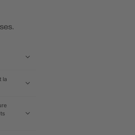
ses.
 la
ure
its