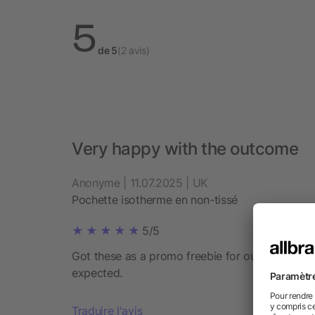
5
de 5
(2 avis)
Very happy with the outcome
Anonyme | 11.07.2025 | UK
Pochette isotherme en non-tissé
5/5
Got these as a promo freebie for our beverage
expected.
Traduire l'avis