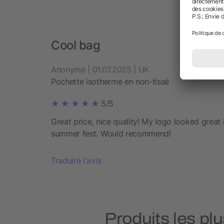
Cool bag
Anonyme | 01.07.2025 | UK
Pochette isotherme en non-tissé
5/5
Great price, nice quality! My logo looked great 
summer fest. Would recommend!
Traduire l'avis
Produits les pl