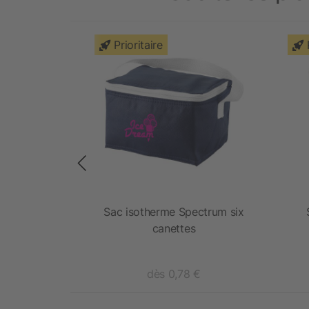
Prioritaire
erme en
Sac isotherme Spectrum six
420D
canettes
 €
dès 0,78 €