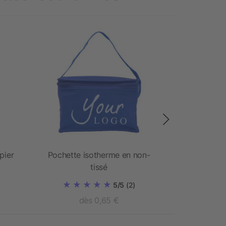
Prioritai
pier
Pochette isotherme en non-
Sac isothe
tissé
de 
5/5
(2)
dès 0,65 €
d