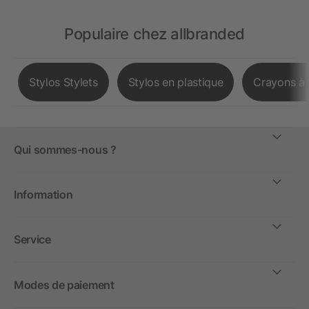
Populaire chez allbranded
Stylos Stylets
Stylos en plastique
Crayons à 
Qui sommes-nous ?
Information
Service
Modes de paiement