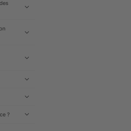
 des
ion
ce ?