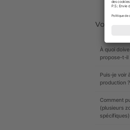
Vous avez
À quoi doive
propose-t-il
Puis-je voir
production ?
Comment pui
(plusieurs z
spécifiques)