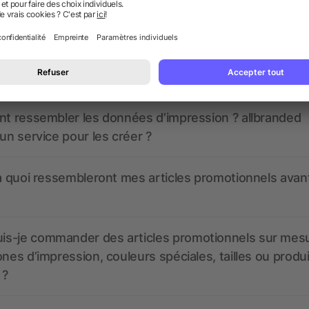
 des questions ? Nous avons les répon
nt ressembler les données d’impression ? allbranded
 un service pour les créer ?
 à quoi ressembleront mes articles promotionnels avant
s-je commander des articles promotionnels sur mes
ones d’impression, couleurs spéciales, tailles ou produ
 ?