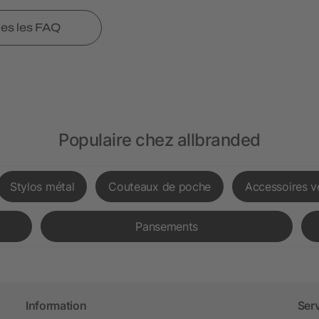
tes les FAQ
Populaire chez allbranded
Stylos métal
Couteaux de poche
Accessoires v
Pansements
Information
Ser