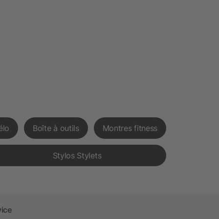
élo
Boîte à outils
Montres fitness
Stylos Stylets
vice