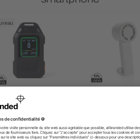
uveau
étecteur de monoxyde de
Ventilateur portable en
rbone Nordic Drift Everest
plastique recyclé RCS Tw
dès 24,17 €
dès 6,19 €