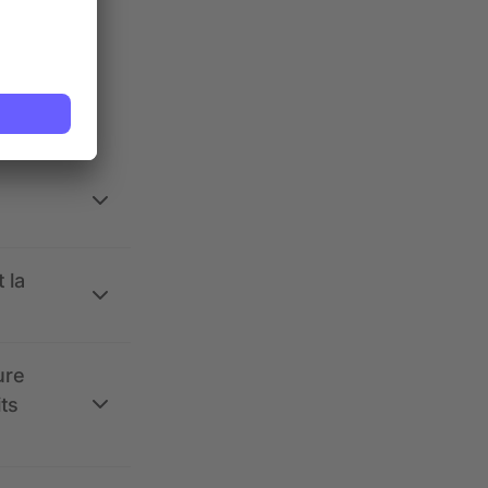
ses.
 la
ure
its