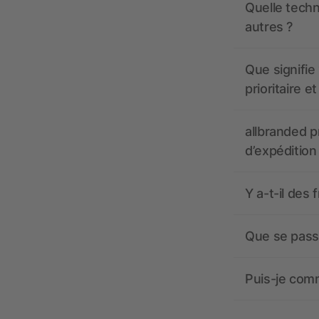
Quelle techn
autres ?
Que signifie 
prioritaire e
allbranded pr
d’expédition
Y a-t-il des 
Que se passe
Puis-je comm