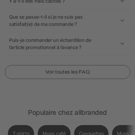
Y a-t-il des frais cachés ?
Que se passe-t-il si je ne suis pas
satisfait(e) de ma commande ?
Puis-je commander un échantillon de
l’article promotionnel à l’avance ?
Voir toutes les FAQ
Populaire chez allbranded
T-shirts
Mugs café
Casquettes
Mugs is