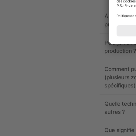
À quoi doive
propose-t-il
Puis-je voir
production ?
Comment pui
(plusieurs z
spécifiques)
Quelle techn
autres ?
Que signifie 