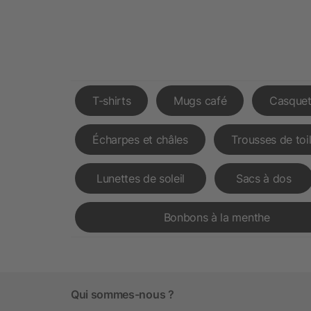
T-shirts
Mugs café
Casquet
Écharpes et châles
Trousses de toi
Lunettes de soleil
Sacs à dos
Bonbons à la menthe
Qui sommes-nous ?