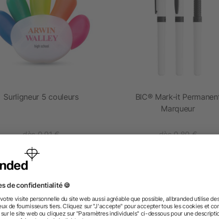
Surligneur 5 couleurs
BIC® Mark-it Permanen
Marqueur
dès 0,91 €
dès 0,80 €
 des questions ? Nous avons les répon