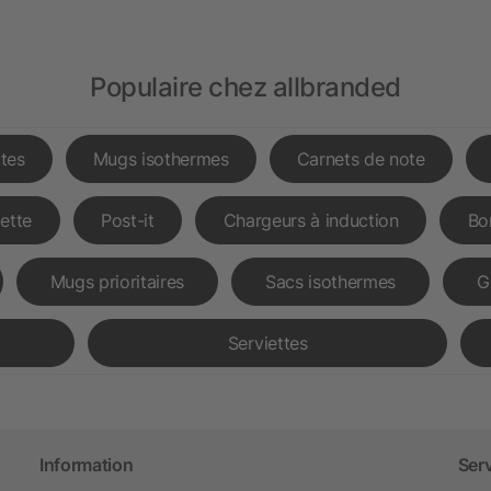
Populaire chez allbranded
tes
Mugs isothermes
Carnets de note
lette
Post-it
Chargeurs à induction
Bo
Mugs prioritaires
Sacs isothermes
G
Serviettes
Information
Ser