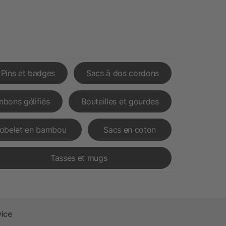
Pins et badges
Sacs à dos cordons
nbons gélifiés
Bouteilles et gourdes
obelet en bambou
Sacs en coton
Tasses et mugs
vice