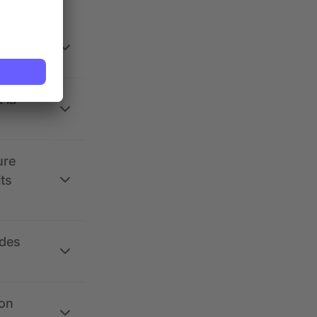
 la
ure
its
 des
ion