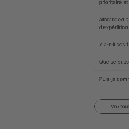
prioritaire e
allbranded pr
d’expédition
Y a-t-il des 
Que se passe
Puis-je comm
Voir tou