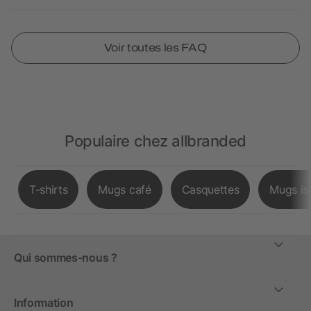
Voir toutes les FAQ
Populaire chez allbranded
T-shirts
Mugs café
Casquettes
Mugs is
Qui sommes-nous ?
Information