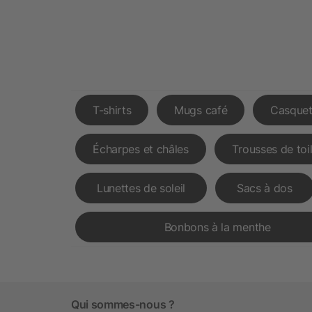
T-shirts
Mugs café
Casquet
Écharpes et châles
Trousses de toi
Lunettes de soleil
Sacs à dos
Bonbons à la menthe
Qui sommes-nous ?