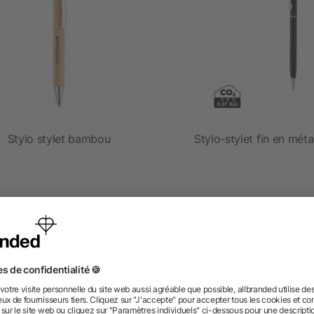
Stylo stylet bambou
Stylo-stylet fin en méta
dès 0,17 €
dès 0,34 €
 des questions ? Nous avons les répon