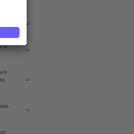
 la
ure
its
 des
ion