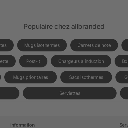
Populaire chez allbranded
tes
Mugs isothermes
Carnets de note
lette
Post-it
Chargeurs à induction
Bo
Mugs prioritaires
Sacs isothermes
G
Serviettes
Information
Ser