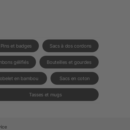
Pins et badges
Sacs à dos cordons
nbons gélifiés
Bouteilles et gourdes
obelet en bambou
Sacs en coton
Tasses et mugs
vice