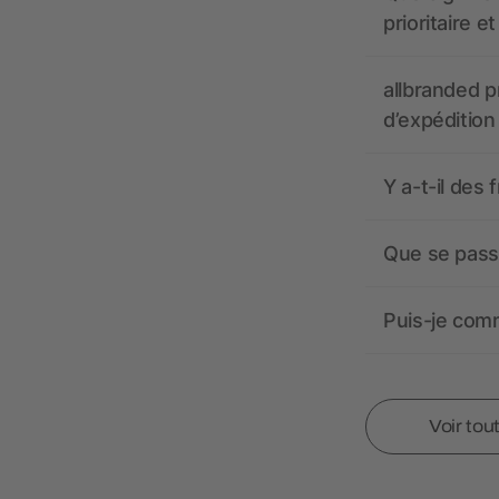
prioritaire e
allbranded pr
d’expédition
Y a-t-il des 
Que se passe
Puis-je comm
Voir tou