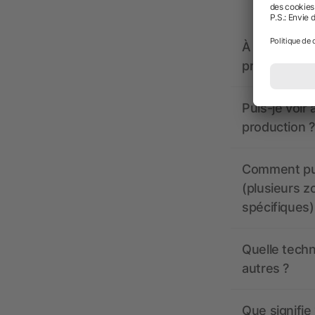
À quoi doive
propose-t-il
Puis-je voir
production ?
Comment pui
(plusieurs z
spécifiques)
Quelle techn
autres ?
Que signifie 