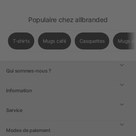
Populaire chez allbranded
T-shirts
Mugs café
Casquettes
Mugs is
Qui sommes-nous ?
Information
Service
Modes de paiement