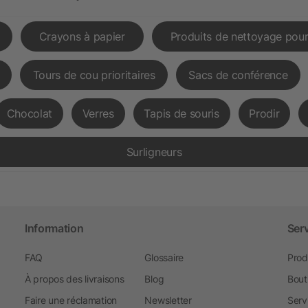
Crayons à papier
Produits de nettoyage pour
Tours de cou prioritaires
Sacs de conférence
Chocolat
Verres
Tapis de souris
Prodir
Surligneurs
Information
Ser
FAQ
Glossaire
Prod
À propos des livraisons
Blog
Bout
Faire une réclamation
Newsletter
Serv