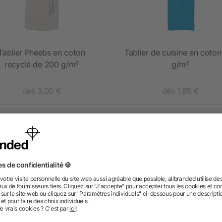
Tablier Pheebs en coton
Tablier de cuisine en coton
recyclé de 200 g/m²
g/m²
dès 3,00 €
dès 1,88 €
 des questions ? Nous avons les répon
nt ressembler les données d’impression ? allbranded
 un service pour les créer ?