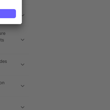
 la
ure
its
 des
ion