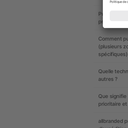
Puis-je voir
production ?
Comment pui
(plusieurs z
spécifiques)
Quelle techn
autres ?
Que signifie 
prioritaire e
allbranded pr