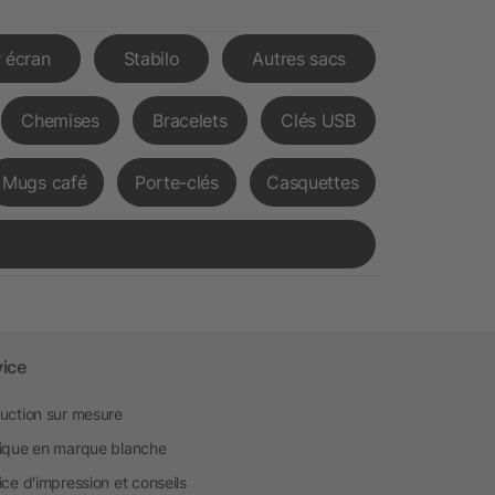
 écran
Stabilo
Autres sacs
Chemises
Bracelets
Clés USB
Mugs café
Porte-clés
Casquettes
vice
uction sur mesure
ique en marque blanche
ice d'impression et conseils