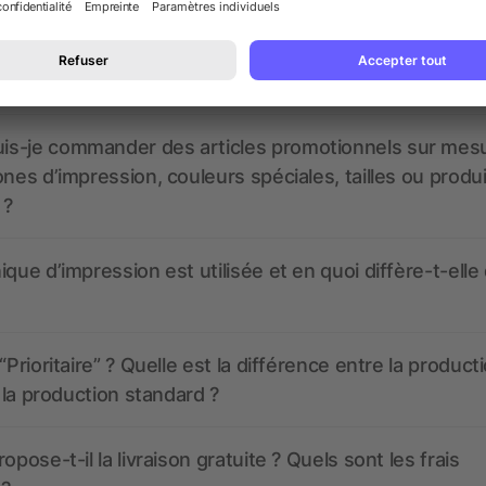
 à quoi ressembleront mes articles promotionnels avant
s-je commander des articles promotionnels sur mes
ones d’impression, couleurs spéciales, tailles ou produ
 ?
ique d’impression est utilisée et en quoi diffère-t-elle
“Prioritaire” ? Quelle est la différence entre la product
t la production standard ?
opose-t-il la livraison gratuite ? Quels sont les frais