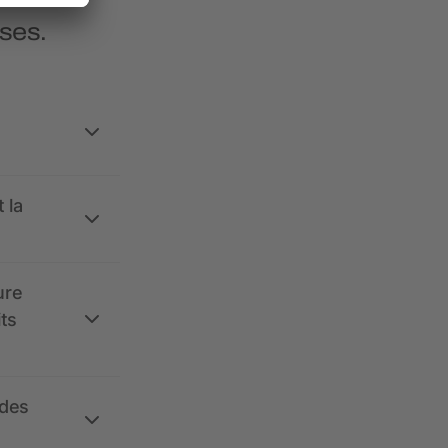
ses.
 la
ure
its
 des