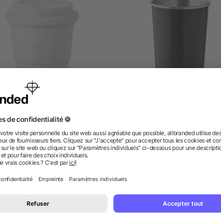
elet PP, couvercle silicone
Gobelet en inox recycl
dès 0,90 €
dès 1,68 €