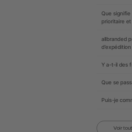
Que signifie 
prioritaire e
allbranded pr
d’expédition
Y a-t-il des 
Que se passe
Puis-je comm
Voir tou