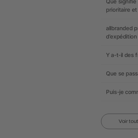
Que signifie 
prioritaire e
allbranded pr
d’expédition
Y a-t-il des 
Que se passe
Puis-je comm
Voir tou