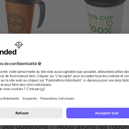
Mug isolant Americano®
Gobelet isotherme recyc
nde 350 ml avec couvercle
Americano® Espresso d
anti fuites
250 ml
dès 3,41 €
dès 2,56 €
 des questions ? Nous avons les répon