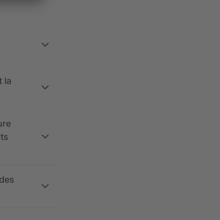
 la
ure
its
 des