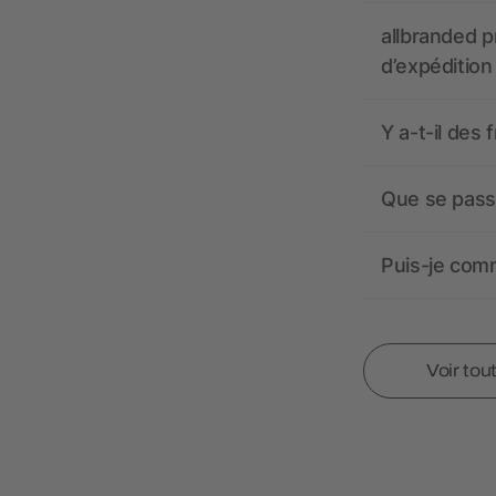
allbranded pr
d’expédition
Y a-t-il des 
Que se passe
Puis-je comm
Voir tou