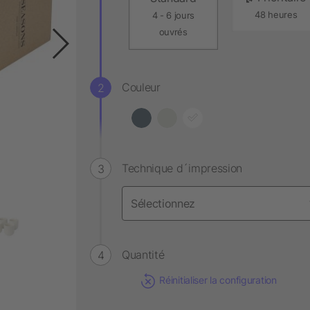
48 heures
4 - 6 jours
ouvrés
Couleur
Technique d´impression
Quantité
Réinitialiser la configuration