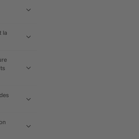
 la
ure
its
 des
ion