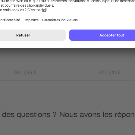
asse à espresso Male de
Set espresso 2 pièces B
90 ml à 4 pièces
dès 7,66 €
dès 7,41 €
 des questions ? Nous avons les répon